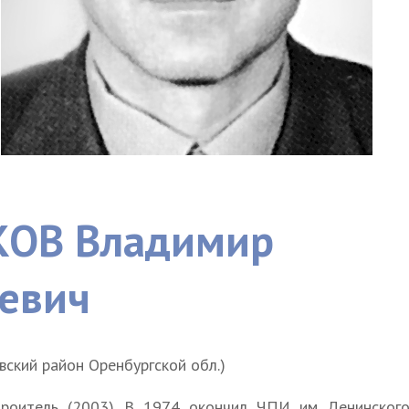
ОВ Владимир
ьевич
овский район Оренбургской обл.)
роитель (2003). В 1974 окончил ЧПИ им. Ленинског