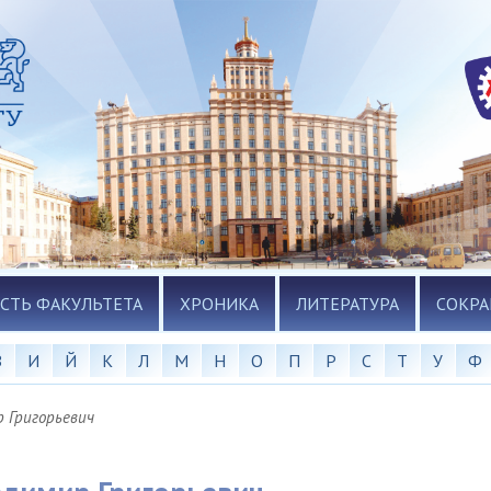
СТЬ ФАКУЛЬТЕТА
ХРОНИКА
ЛИТЕРАТУРА
СОКР
З
И
Й
К
Л
М
Н
О
П
Р
С
Т
У
Ф
р Григорьевич