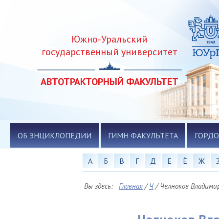
Южно-Уральский
государственный университет
АВТОТРАКТОРНЫЙ ФАКУЛЬТЕТ
ОБ ЭНЦИКЛОПЕДИИ
ГИМН ФАКУЛЬТЕТА
ГОРДО
А
Б
В
Г
Д
Е
Ё
Ж
Вы здесь:
Главная
/
Ч
/
Челноков Владими