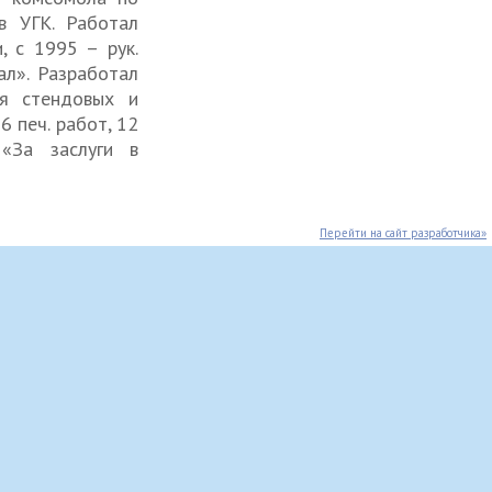
в УГК. Работал
, с 1995 – рук.
л». Разработал
ия стендовых и
 печ. работ, 12
«За заслуги в
Перейти на сайт разработчика»