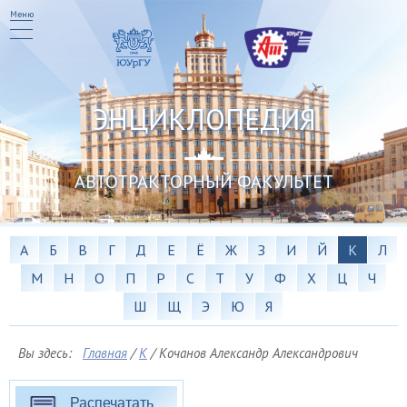
Меню
ЭНЦИКЛОПЕДИЯ
АВТОТРАКТОРНЫЙ ФАКУЛЬТЕТ
А
Б
В
Г
Д
Е
Ё
Ж
З
И
Й
К
Л
М
Н
О
П
Р
С
Т
У
Ф
Х
Ц
Ч
Ш
Щ
Э
Ю
Я
Вы здесь:
Главная
/
К
/
Кочанов Александр Александрович
Распечатать