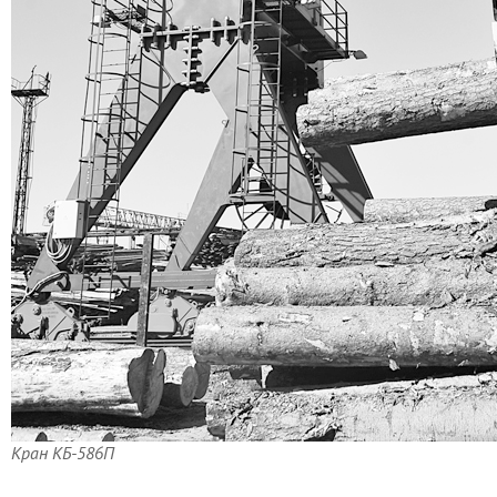
Кран КБ-586П