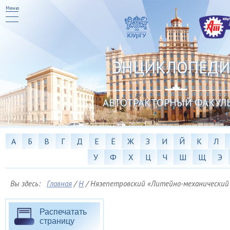
Меню
ЭНЦИКЛОПЕДИ
АВТОТРАКТОРНЫЙ ФАКУЛ
А
Б
В
Г
Д
Е
Ё
Ж
З
И
Й
К
Л
У
Ф
Х
Ц
Ч
Ш
Щ
Э
Вы здесь:
Главная
/
Н
/
Нязепетровский «Литейно-механический 
Распечатать
страницу