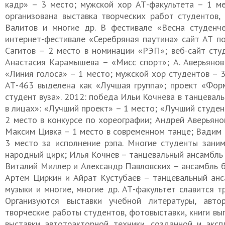
кадр» – 3 место; мужской хор АТ-факультета – 1 ме
организована выставка творческих работ студентов, в
Валитов и многие др. В фестивале «Весна студенч
интернет-фестивале «Серебряная паутина» сайт АТ п
Сагитов – 2 место в номинации «РЭП»; веб-сайт сту
Анастасия Карамышева – «Мисс спорт»; А. Аверьянов
«Линия голоса» – 1 место; мужской хор студентов – 
АТ-463 выделена как «Лучшая группа»; проект «Фор
студент вуза». 2012: победа Ильи Кочнева в танцевал
в лицах»: «Лучший проект» – 1 место; «Лучший студен
2 место в конкурсе по хореографии; Андрей Аверьяно
Максим Цивка – 1 место в современном танце; Вадим 
3 место за исполнение рэпа. Многие студенты заним
народный цирк; Илья Кочнев – танцевальный ансамбль
Виталий Миллер и Александр Павловских – ансамбль 
Артем Циркин и Айрат Кустубаев – танцевальный анс
музыки и многие, многие др. АТ-факультет славится 
Организуются выставки учебной литературы, авто
творческие работы студентов, фотовыставки, книги в
выставки автотракторной техники, созданной и эксп