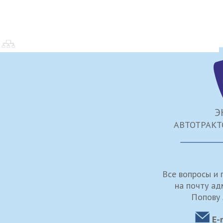
Э
АВТОТРАКТ
Все вопросы и
на почту а
Попову 
E-