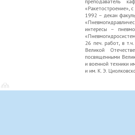
преподаватель к
«Ракетостроение», с
1992 – декан факуль
«Пневмогидравличе
интересы – пневмо
«Пневмогидросистемы
26 печ. работ, в т.
Великой Отечеств
посвященными Велик
и военной техники им
и им. К. Э. Циолковск