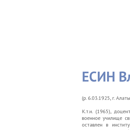
ЕСИН В
(р. 6.03.1925, г. Ала
К.т.н. (1965), доц
военное училище св
оставлен в инстит