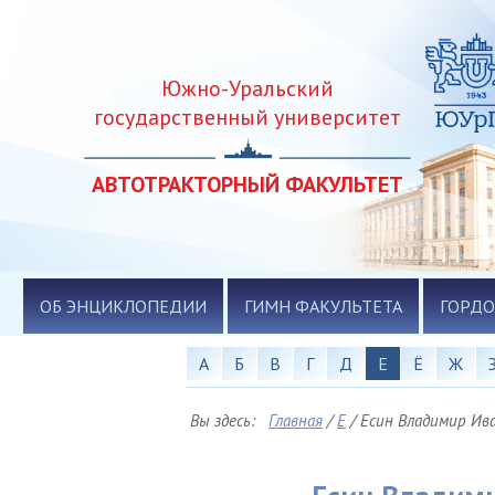
Южно-Уральский
государственный университет
АВТОТРАКТОРНЫЙ ФАКУЛЬТЕТ
ОБ ЭНЦИКЛОПЕДИИ
ГИМН ФАКУЛЬТЕТА
ГОРДО
А
Б
В
Г
Д
Е
Ё
Ж
Вы здесь:
Главная
/
Е
/
Есин Владимир Ив