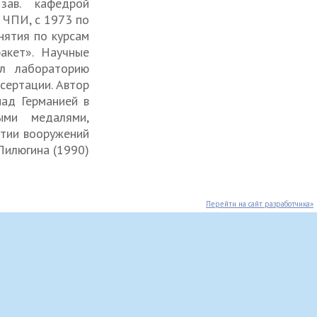
ав. кафедрой
 ЧПИ, с 1973 по
нятия по курсам
акет». Научные
ал лабораторию
сертации. Автор
над Германией в
ыми медалями,
итии вооружений
 Пилюгина (1990)
Перейти на сайт разработчика»