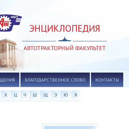
ЭНЦИКЛОПЕДИЯ
АВТОТРАКТОРНЫЙ ФАКУЛЬТЕТ
АЩЕНИЯ
БЛАГОДАРСТВЕННОЕ СЛОВО
КОНТАКТЫ
Х
Ц
Ч
Ш
Щ
Э
Ю
Я