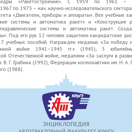
афедры «Ракетостроение». С 1959 по 1961 – з
 1967 по 1973 – нач. научно-исследовательского сектора
тета «Двигатели, приборы и аппараты». Вел учебные за
ские системы и автоматика ракет» и «Конструкция р
гидравлические системы и автоматика ракет. Созд
». Под его рук. 12 человек защитили кандидатские дис
ч. 7 учебных пособий. Награжден медалью «За победу 
енной войне 1941–1945 гг.» (1945), 5 юбилейн
ой Отечественной войне, медалями «За заслуги в разв
. В. Г. Грабина (1992), Федерации космонавтики им. Н. А.
ого (1988).
ЭНЦИКЛОПЕДИЯ
АВТОТРАКТОРНЫЙ ФАКУЛЬТЕТ ЮУрГУ