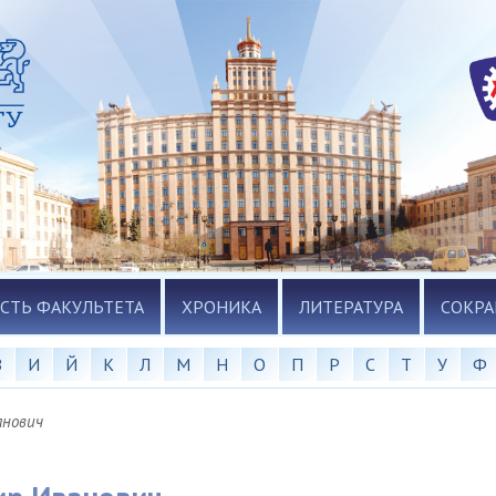
СТЬ ФАКУЛЬТЕТА
ХРОНИКА
ЛИТЕРАТУРА
СОКР
З
И
Й
К
Л
М
Н
О
П
Р
С
Т
У
Ф
анович