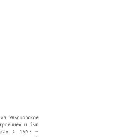
чил Ульяновское
троение» и был
ика». С 1957 –